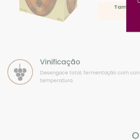
Também D
Ag
Vinificação
Desengace total, fermentação com cont
temperatura.
O