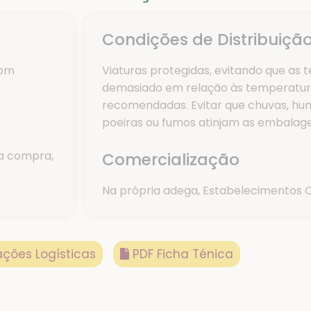
Condições de Distribuiçã
com
Viaturas protegidas, evitando que as
demasiado em relação às temperatu
recomendadas. Evitar que chuvas, hu
poeiras ou fumos atinjam as embalage
a compra,
Comercialização
Na própria adega, Estabelecimentos Co
ções Logísticas
PDF Ficha Ténica