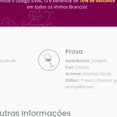
isponível:
Tinto,
uardente
Prova
role de
Aparência:
Límpido
Cor:
Citrino
Aroma:
Intenso, floral
Sabor:
Fresco, intenso, 
se equilibrado
utras Informações