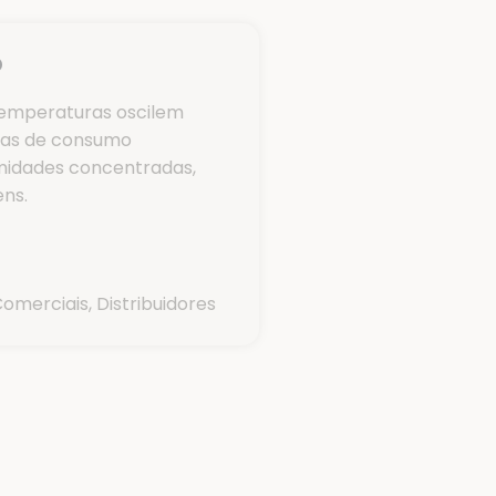
o
 temperaturas oscilem
ras de consumo
midades concentradas,
ns.
merciais, Distribuidores