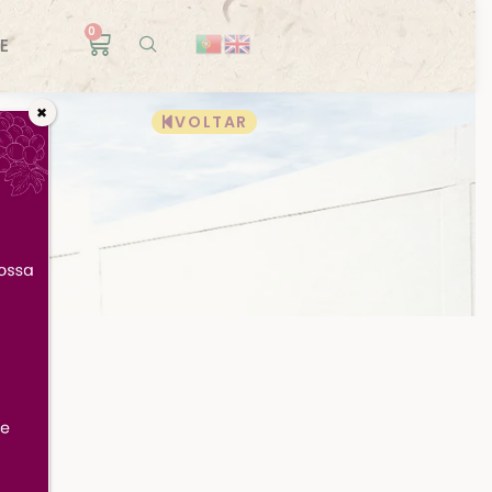
0
E
✖
VOLTAR