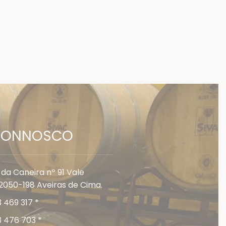
 CONNOSCO
 da Caneira nº 91 Vale
2050-198 Aveiras de Cima.
 469 317 *
3 476 703 *