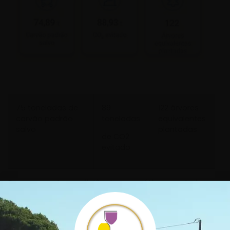
75 toneladas
de
89
122 árvores
carvão padrão
toneladas
equivalentes
salvo
plantadas
de CO
2
evitado
Para aumentar a eficiência energética e reduzir a
pegada ambiental, substituímos todas as
lâmpadas por LED e fizemos investimentos
significativos em máquinas de elevada eficiência