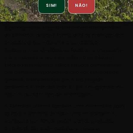
introdução e promoção do
bag-in-box
, uma
SIM!
NÃO!
opção mais sustentável de embalamento, tendo
adquirido a primeira máquina em 2004.
As
embalagens de
bag-in-box
evitam o desperdício
de alimentos devido à forma ideal de proteção dos
produtos antes e durante a sua utilização.
Reduzem o uso de plásticos, facilitam o transporte
e o armazenamento e permitem a reciclagem
total da embalagem. Vários estudos demonstram
que contribuem para a redução das emissões de
gases de efeito estufa e que a sua pegada
ambiental é mais reduzida do que a de garrafas de
vidro ou de outro tipo de embalagem.
O TetraPak oferece também uma alternativa para
as latas e garrafas de vidro. Uma embalagem é
composta por 70% de papel-cartão produzido
através de fibras de madeira, um recurso