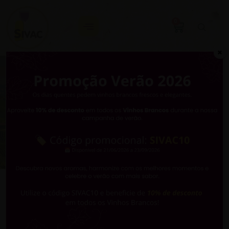
0
✖
Sustentabilidade
Cultivamos um
futuro mais
sustentável