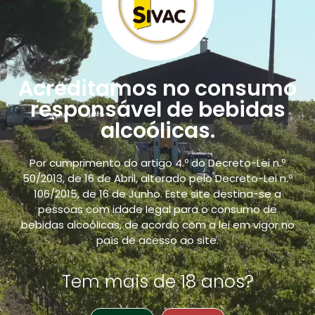
com variador de velocidade ou arrancador lento
para diminuir o consumo energético.
Aliando estes investimentos à programação eficaz
das linhas de produção, há momentos do dia em
Acreditamos no consumo
que já conseguimos
garantir 100% de autonomia
responsável de bebidas
elétrica
, numa média total de 70% de autonomia.
alcoólicas.
3. Inovação com propósito
Na SIVAC, a inovação não é apenas técnica, mas
Por cumprimento do artigo 4.º do Decreto-Lei n.º
também ética. Tornar os nossos processos de
50/2013, de 16 de Abril, alterado pelo Decreto-Lei n.º
produção mais sustentáveis exige constante
106/2015, de 16 de Junho. Este site destina-se a
pessoas com idade legal para o consumo de
modernização. Apostamos, por isso, em máquinas
bebidas alcoólicas, de acordo com a lei em vigor no
de última geração, embalagens mais sustentáveis,
país de acesso ao site.
processos ecoeficientes e procuramos
constantemente alternativas para minimizar o
Tem mais de 18 anos?
impacto ambiental da produção.
A SIVAC foi, aliás, pioneira em Portugal na