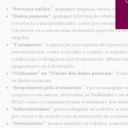
“Serviços online”
: quaisquer páginas, meios, web, c
“Dados pessoais”
: qualquer informação relativa a um
referência a um identificador, como por exemplo um 
telemóvel, ou a um ou mais elementos específicos da i
singular.
“Tratamento”
: a operação ou conjunto de operaçõe
automatizados, como a recolha, o registo, a organiza
a utilização, a divulgação por transmissão, difusão 
apagamento ou a destruição.
“Utilizador” ou “Titular dos dados pessoais”
: trat
os dados pessoais.
“Responsável pelo tratamento”
: a pessoa singular 
conjunto com outras, determina as finalidades e os 
SIVAC como o responsável pelo tratamento dos dado
“Subcontratante”
: pessoa singular ou coletiva, a a
por conta e de acordo com as instruções do respons
“Destinatário”
: pessoa singular ou coletiva, a aut