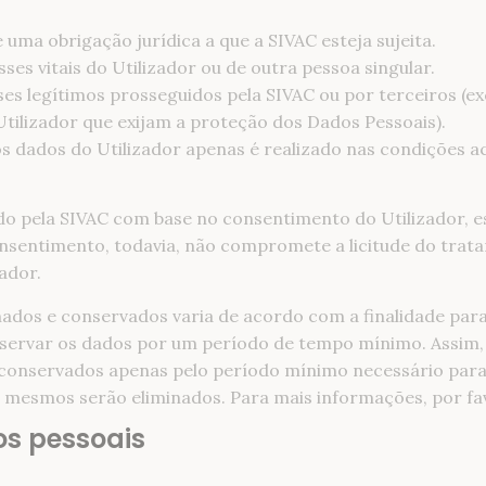
ma obrigação jurídica a que a SIVAC esteja sujeita.
ses vitais do Utilizador ou de outra pessoa singular.
ses legítimos prosseguidos pela SIVAC ou por terceiros (e
Utilizador que exijam a proteção dos Dados Pessoais).
 dados do Utilizador apenas é realizado nas condições a
o pela SIVAC com base no consentimento do Utilizador, est
nsentimento, todavia, não compromete a licitude do trat
ador.
dos e conservados varia de acordo com a finalidade para 
onservar os dados por um período de tempo mínimo. Assim,
e conservados apenas pelo período mínimo necessário para
os mesmos serão eliminados. Para mais informações, por fa
os pessoais