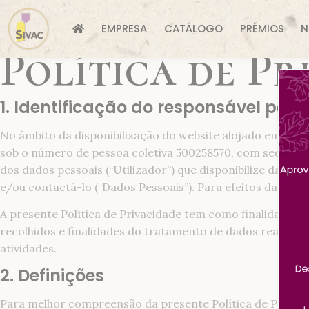
EMPRESA
CATÁLOGO
PRÉMIOS
N
Política de Pr
1. Identificação do responsável pel
No âmbito da disponibilização do website alojado em
http
sob o número de pessoa coletiva 500258570, com sede na Es
dos dados pessoais (“Utilizador”) que disponibilize dados 
e/ou contactá-lo (“Dados Pessoais”). Para efeitos da pres
A presente Política de Privacidade tem como finalidade p
recolhidos e finalidades do tratamento de dados realizad
atividades.
2. Definições
Para melhor compreensão da presente Política de Privaci