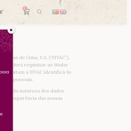
0
E
✖
Aveiras de Cima, S.A. (“SIVAC”),
a, poderá requisitar ao titular
e permitam à SIVAC identificá-lo
dados pessoais.
acerca da natureza dos dados
r a transparência das nossas
nto: