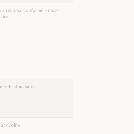
s a recolha, conforme a nossa
okies
recolha dos dados
 a recolha