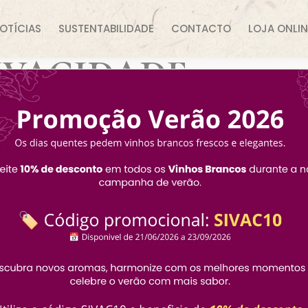
OTÍCIAS
SUSTENTABILIDADE
CONTACTO
LOJA ONLIN
ivacidade
o tratamento
s://www.sivac.pt
(“website”) a Sociedade Ideal de Vinhos de 
trada da Caneira, n.º 91, Vale Coelho, 2050 Aveiras de Cim
pessoais, isto é, informações fornecidas pelo Utilizador qu
ente Política, a SIVAC é o Responsável pelo tratamento de 
restar a todos os utilizadores as informações detalhadas 
o, e assim, cumprir com o direito de informação e reforça
dade, definem-se os termos que são utilizados no docume