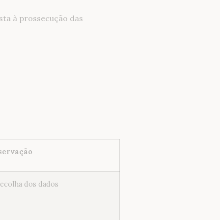
ista à prossecução das
servação
recolha dos dados