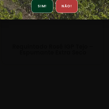
SIM!
NÃO!
Requintado Rosé IGP Tejo –
Espumante Extra Seco