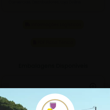
Comerciais, Distribuidores, Loja Online
Informações Logísticas
PDF Ficha Ténica
Embalagens Disponíveis