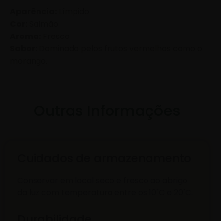
Aparência:
Límpido
Cor:
Salmão
Aroma:
Fresco
Sabor:
Dominado pelos frutos vermelhos como o
morango.
Outras Informações
Cuidados de armazenamento
Conservar em local seco e fresco ao abrigo
da luz com temperatura entre os 10˚C e 20˚C.
Durabilidade