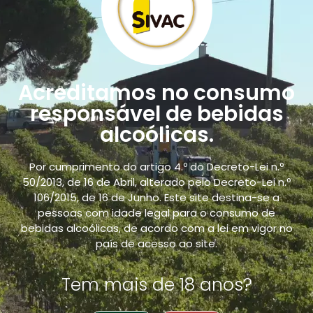
Acreditamos no consumo
responsável de bebidas
alcoólicas.
Requintado Branco IGP Tejo
– Espumante Extra Seco
Por cumprimento do artigo 4.º do Decreto-Lei n.º
50/2013, de 16 de Abril, alterado pelo Decreto-Lei n.º
106/2015, de 16 de Junho. Este site destina-se a
pessoas com idade legal para o consumo de
bebidas alcoólicas, de acordo com a lei em vigor no
país de acesso ao site.
Tem mais de 18 anos?