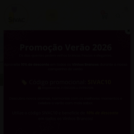
0
✖
VOLTAR