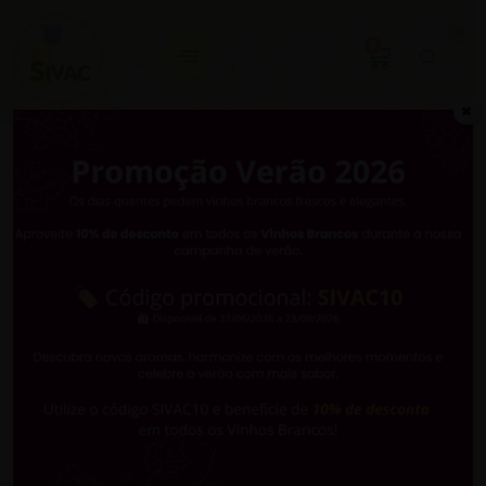
0
Arquivo:
✖
Catálogo
Capataz Tinto
Tetra Pak