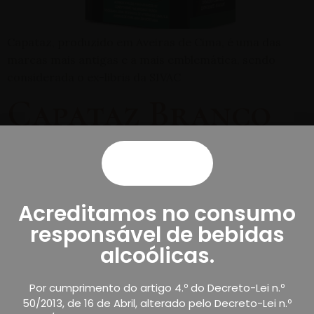
Capataz, produzido em Aveiras de Cima, é uma das
marcas mais antigas e a mais emblemática, sendo
considerada o ex-libris da SIVAC
Capataz Branco
Bag-in-Box
Acreditamos no consumo
responsável de bebidas
alcoólicas.
Por cumprimento do artigo 4.º do Decreto-Lei n.º
50/2013, de 16 de Abril, alterado pelo Decreto-Lei n.º