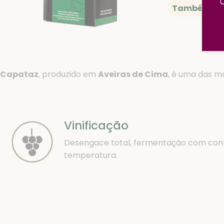
Também Dis
Capataz
, produzido em
Aveiras de Cima
, é uma das m
Vinificação
Desengace total, fermentação com cont
temperatura.