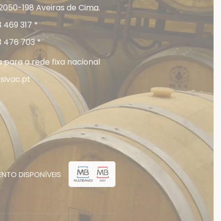
2050-198 Aveiras de Cima.
 469 317 *
3 476 703 *
para a rede fixa nacional
sivac.pt
NTO DISPONÍVEIS