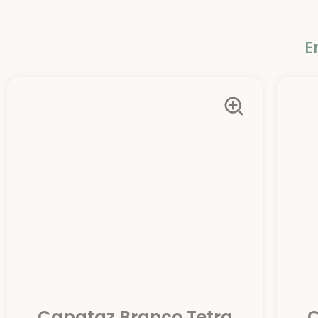
E
Capataz Branco Tetra
C