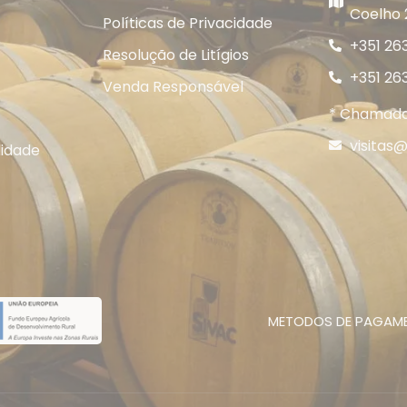
Coelho 
Políticas de Privacidade
+351 263
Resolução de Litígios
+351 26
Venda Responsável
* Chamada 
visitas@
lidade
METODOS DE PAGAME