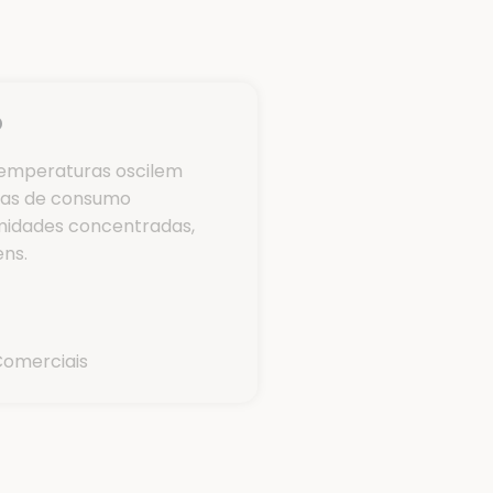
o
 temperaturas oscilem
ras de consumo
midades concentradas,
ns.
Comerciais