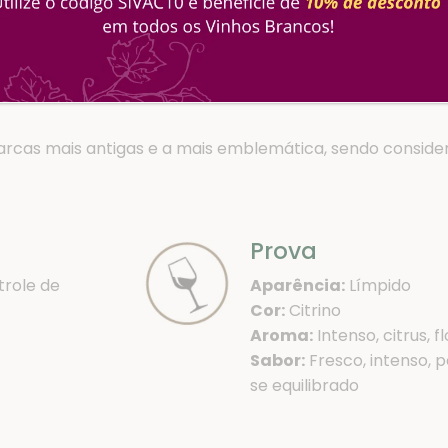
ponível:
Tinto, Rosé
arcas mais antigas e a mais emblemática, sendo consider
Prova
role de
Aparência:
Límpido
Cor:
Citrino
Aroma:
Intenso, citrus, fl
Sabor:
Fresco, intenso, 
se equilibrado