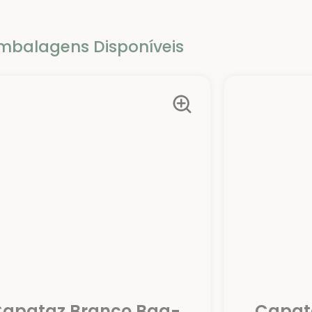
mbalagens Disponíveis
apataz Branco Bag-
Capata