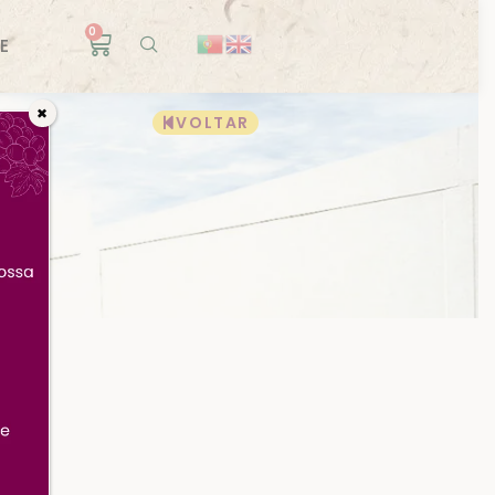
0
E
✖
VOLTAR