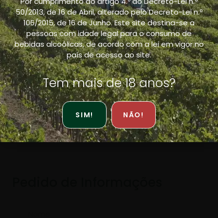
Por cumprimento do artigo 4.º do Decreto-Lei n.º
50/2013, de 16 de Abril, alterado pelo Decreto-Lei n.º
106/2015, de 16 de Junho. Este site destina-se a
pessoas com idade legal para o consumo de
bebidas alcoólicas, de acordo com a lei em vigor no
Capataz Rosé – Bag in Box
país de acesso ao site.
Tem mais de 18 anos?
SIM!
NÃO!
Pedido de Informações