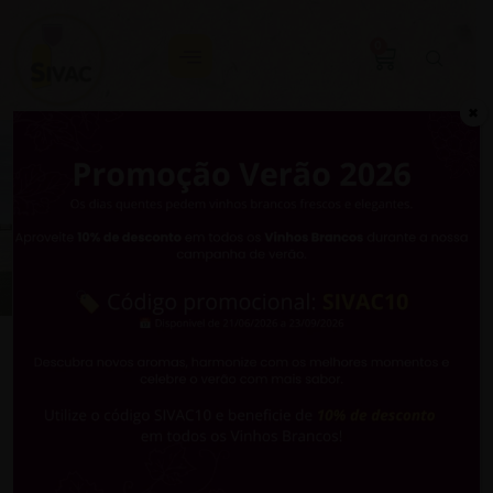
0
✖
VOLTAR