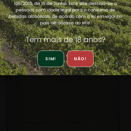
106/2015, de 16 de Junho. Este site destina-se a
Associação dos
pessoas com idade legal para o consumo de
bebidas alcoólicas, de acordo com a lei em vigor no
Escanções de
país de acesso ao site.
Portugal
Tem mais de 18 anos?
SIM!
NÃO!