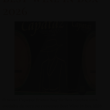
2026
O nosso Capataz Branco Bag-In-Box recebeu uma
medalha de ouro no concurso Best Wine In Box 2026