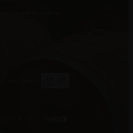
3 476 703 *
para a rede fixa nacional
sivac.pt
NTO DISPONÍVEIS
esenvolvimento