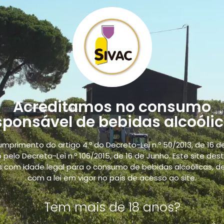
Acreditamos no consumo
sponsável de bebidas alcoólic
umprimento do artigo 4.º do Decreto-Lei n.º 50/2013, de 16 de 
 pelo Decreto-Lei n.º 106/2015, de 16 de Junho. Este site des
 com idade legal para o consumo de bebidas alcoólicas, d
. Disponível em
Quinta da Curriola Tinto IGP Tejo
e
Qu
com a lei em vigor no país de acesso ao site.
Tem mais de 18 anos?