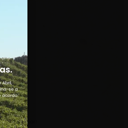
as.
Abril,
tina-se a
e acordo
inta da
Partilhar!