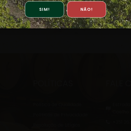
SIM!
NÃO!
POLÍTICAS
FALE
Política de Qualidade
Estrada
Coelho 
Políticas de Privacidade
+351 263
Resolução de Litígios