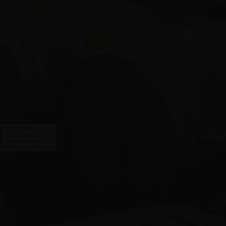
+351 26
Venda Responsável
* Chamada 
visitas@
lidade
METODOS DE PAGAME
D