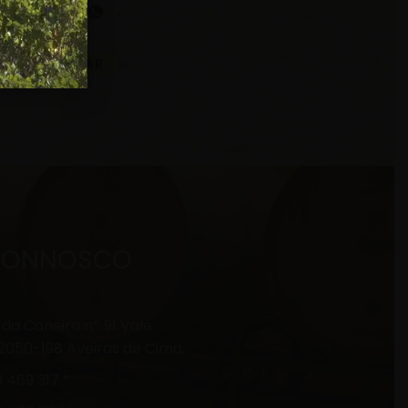
VOLTAR
 CONNOSCO
 da Caneira nº 91 Vale
2050-198 Aveiras de Cima.
 469 317 *