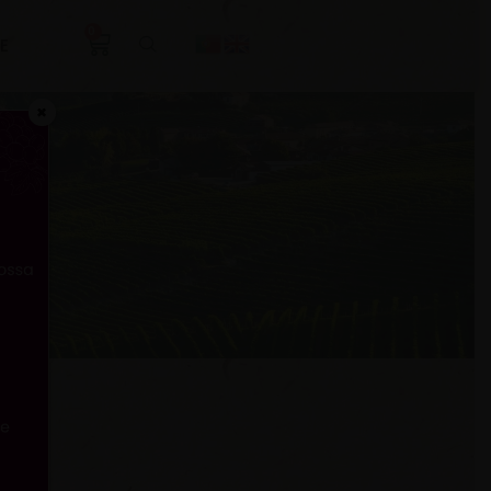
0
E
✖