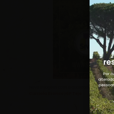
re
Por c
alterado
pessoas
Nova imagem com a qualidade de sempre 
Curriola Branco IGP Tejo