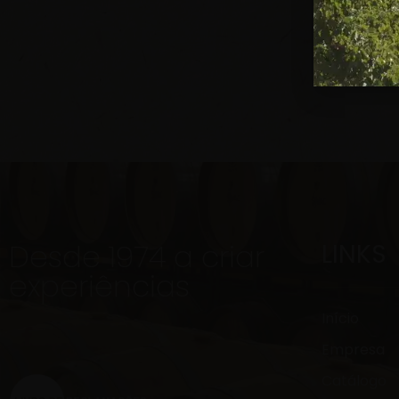
Desde 1974 a criar
LINKS
experiências
Início
Empresa
Catálogo