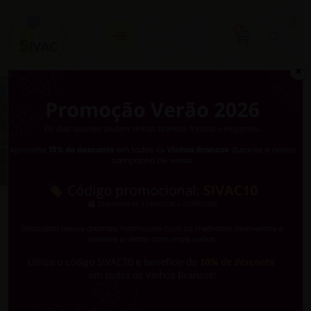
VOLTAR
0
✖