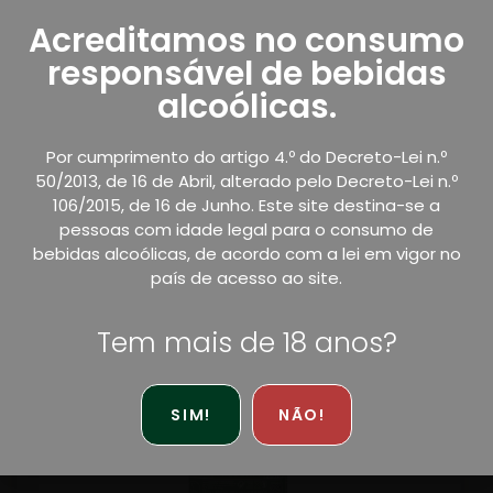
Quinta da Curriola Tinto IGP Tejo
Acreditamos no consumo
€
2.78
IVA Incluído
responsável de bebidas
alcoólicas.
Por cumprimento do artigo 4.º do Decreto-Lei n.º
50/2013, de 16 de Abril, alterado pelo Decreto-Lei n.º
106/2015, de 16 de Junho. Este site destina-se a
pessoas com idade legal para o consumo de
bebidas alcoólicas, de acordo com a lei em vigor no
país de acesso ao site.
Tem mais de 18 anos?
SIM!
NÃO!