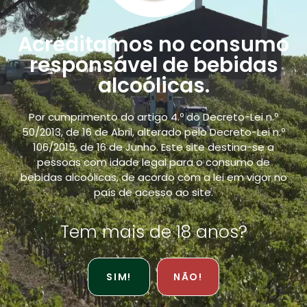
Prémios
Notícias
Acreditamos no consumo
Sustentabilidade
responsável de bebidas
Contacto
alcoólicas.
Loja Online
Por cumprimento do artigo 4.º do Decreto-Lei n.º
50/2013, de 16 de Abril, alterado pelo Decreto-Lei n.º
POLÍTICAS
106/2015, de 16 de Junho. Este site destina-se a
pessoas com idade legal para o consumo de
bebidas alcoólicas, de acordo com a lei em vigor no
Política de Qualidade
país de acesso ao site.
Políticas de Privacidade
Tem mais de 18 anos?
Resolução de Litígios
Venda Responsável
SIM!
NÃO!