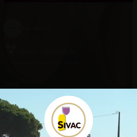
Seja responsável, beba com moderação!
LINKS
Início
Empresa
Catálogo