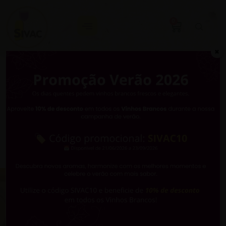
0
✖
Best Wine In
Box 2026
O nosso
Curriola Branco Bag-In-Box
recebeu uma
medalha de ouro no concurso Best Wine In Box 2026
Desde 1974 a criar
experiências