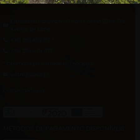
FALE CONNOSCO
Estrada da Caneira nº 91 Vale Coelho 2050-198
Aveiras de Cima.
+351 263 469 317 *
+351 263 476 703 *
* Chamada para a rede fixa nacional
visitas@sivac.pt
Cofinanciado por:
METODOS DE PAGAMENTO DISPONÍVEIS