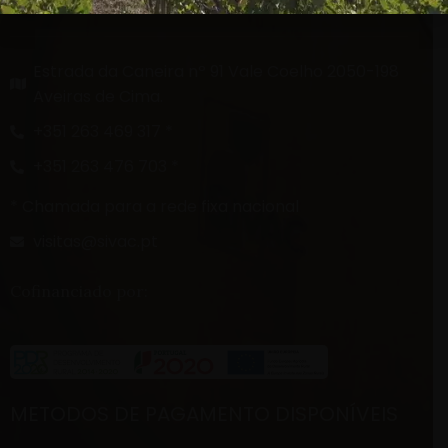
FALE CONNOSCO
Estrada da Caneira nº 91 Vale Coelho 2050-198
Aveiras de Cima.
+351 263 469 317 *
+351 263 476 703 *
* Chamada para a rede fixa nacional
visitas@sivac.pt
Cofinanciado por:
METODOS DE PAGAMENTO DISPONÍVEIS