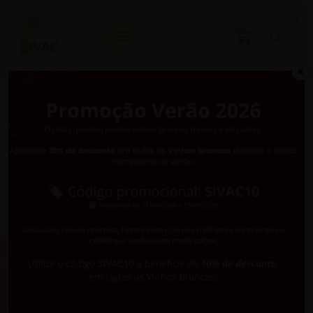
0
✖
Berliner
Wine Trophy
2026
Desde 1974 a criar
experiências