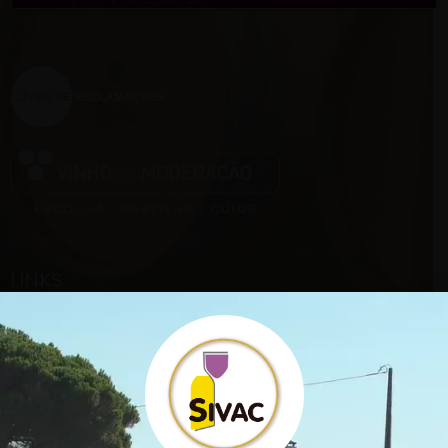
Seja responsável, beba com moderação!
LINKS
Início
Empresa
Catálogo