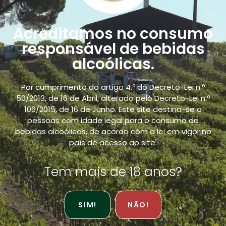
Prémios
Notícias
Acreditamos no consumo
Sustentabilidade
responsável de bebidas
Contacto
alcoólicas.
Loja Online
Por cumprimento do artigo 4.º do Decreto-Lei n.º
50/2013, de 16 de Abril, alterado pelo Decreto-Lei n.º
POLÍTICAS
106/2015, de 16 de Junho. Este site destina-se a
pessoas com idade legal para o consumo de
bebidas alcoólicas, de acordo com a lei em vigor no
Política de Qualidade
país de acesso ao site.
Políticas de Privacidade
Tem mais de 18 anos?
Resolução de Litígios
Venda Responsável
SIM!
NÃO!