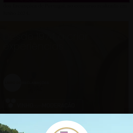
dos Escanções de Portugal, no concurso realizado em
Junho 2024.
Desde 1974 a criar
experiências
Seja responsável, beba com moderação!