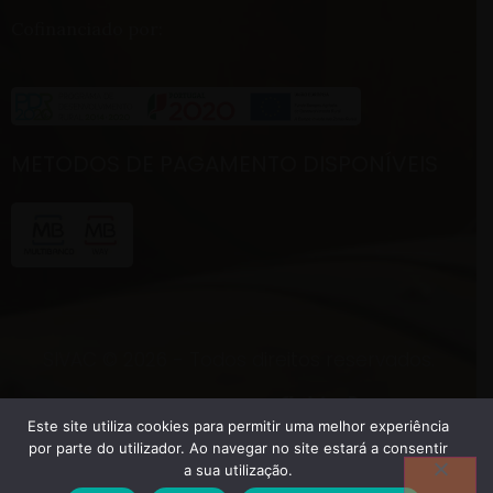
Cofinanciado por:
METODOS DE PAGAMENTO DISPONÍVEIS
SIVAC © 2026 - Todos direitos reservados.
Desenvolvimento
Este site utiliza cookies para permitir uma melhor experiência
por parte do utilizador. Ao navegar no site estará a consentir
a sua utilização.