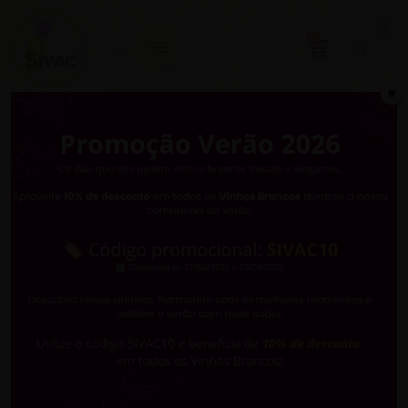
0
✖
Associação
dos
Escanções de
Portugal
O nosso
CANTO DA VINHA ROSÉ IGP TEJO
foi
distinguido com o selo de qualidade pela Associação