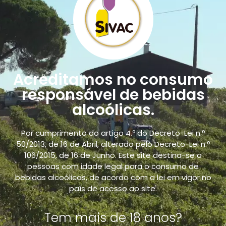
LINKS
Início
Empresa
Acreditamos no consumo
Catálogo
responsável de bebidas
Prémios
alcoólicas.
Notícias
Sustentabilidade
Por cumprimento do artigo 4.º do Decreto-Lei n.º
50/2013, de 16 de Abril, alterado pelo Decreto-Lei n.º
Contacto
106/2015, de 16 de Junho. Este site destina-se a
Loja Online
pessoas com idade legal para o consumo de
bebidas alcoólicas, de acordo com a lei em vigor no
país de acesso ao site.
POLÍTICAS
Tem mais de 18 anos?