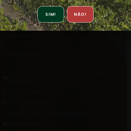
Política de Qualidade
Políticas de Privacidade
SIM!
NÃO!
Resolução de Litígios
Venda Responsável
FALE CONNOSCO
Estrada da Caneira nº 91 Vale Coelho 2050-198
Aveiras de Cima.
+351 263 469 317 *
+351 263 476 703 *
* Chamada para a rede fixa nacional
visitas@sivac.pt